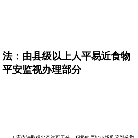
法：由县级以上人平易近食物
平安监视办理部分
1.应依法取得出产许可天分，积极向属地市场监管部分举