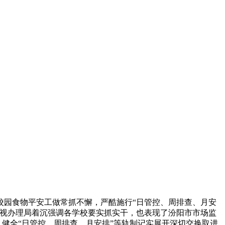
园食物平安工做常抓不懈，严酷施行“日管控、周排查、月安
监视办理局着沉强调各学校要实抓实干，也表现了汾阳市市场监
、健全“日管控、周排查、月安排”等轨制记实展开深切交换取进