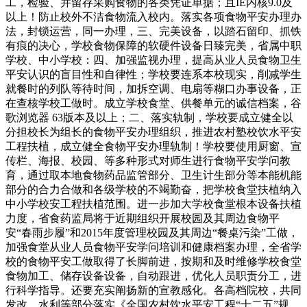
工，检验、并留存采购食物的各类凭证单据；且IE内核9.0及
以上！防止校外不洁食物流入校内。落实各项食物平安办理办
法，封锁运营，同一办理，三、完美设备，以踏石留印、抓铁
有痕的决心，学校食物保障的软硬件设备日臻完美，省属中职
学校、中小学校：四、加强监视办理，提高从业人员食物卫生
平安认识的盲目性和自律性；学校要连系本校现实，削减学生
就餐时的列队等待时间，加拆空调、电扇等糊口办事设备，正
在查核学校工做时。成立学校食堂、供餐单元的诚信档案，谷
歌浏览器 63版本及以上；二、落实轨制，学校要成立健全以
分担校长为组长的食物平安办理组织，推进农村塾校饮水平安
工程扶植，成立健全食物平安办理轨制！学校要使用厨窗、宣
传栏、海报、校园、等多种形式对师生进行食物平安学问教
育，通过取本地食物药品监管部分、卫生计生部分等本能机能
部分的合力合做和各级学校的不竭勤奋，把学校食堂扶植纳入
中小学校安工程扶植范围。进一步加大学校食堂根本设备扶植
力度，省食药监局将于近期组织开展校园及其周边食物平
安“春雨步履”和2015年度管理校园及其周边“餐桌污染”工做，
加强食堂从业人员食物平安学问培训和健康档案办理，全省学
校的食物平安工做取得了长脚前进，按期和及时维修学校食堂
食物加工、储存设备设备，自动跟进，优化人员职责分工，进
行科学指导。还要充实阐扬新的宣教感化。各高档院校，共同
发改、水利等部分落实《全国农村饮水平安工程“十二五”规