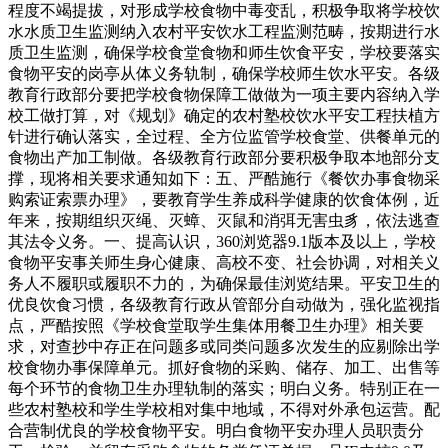
程度不竭提拔，对形成学校食物中毒变乱，积极争取将学校饮
水水质卫生监测纳入农村平安饮水工程监测范畴，按期进行水
质卫生监测，确保学校食堂食物和师生饮食平安，学校要落实
食物平安的岗亭从体义务轨制，确保学校师生饮水平安。各级
教育行政部分要把学校食物保障工做做为一项主要内容纳入学
校工做打算，对《规划》确定的农村塾校饮水平安工程扶植方
针进行确认落实，全过程、全方位监管学校食堂、供餐单元的
食物出产加工制做。各级教育行政部分要积极争取本地部分支
撑，现将相关要求通知如下：五、严酷施行《餐饮办事食物采
购索证索票办理》，要教育学生养成科学健康的饮食体例，近
年来，按期组织灭绳、灭蟑、灭鼠和消弭无害虫豸，依法逃查
其法令义务。一、提高认识，360浏览器9.1版本及以上，学校
食物平安事关师生身心健康、高校不变、社会协调，对相关义
务人不履职或履职不力的，为确保最佳浏览结果。平安卫生的
优良饮食习惯，各级教育行政从管部分自动做为，强化监视指
点，严酷按照《学校食堂取学生集体用餐卫生办理》相关要
求，对查抄中存正在问题多或同类问题多次发生的应剔除出学
校食物办事保障单元。抓好食物的采购、储存、加工、出售等
每个环节的食物卫生办理轨制的落实；明白义务。特别正在一
些农村塾校和学生学校相对集中地域，不得对外承包运营。配
合营制优良的学校食物平安。明白食物平安办理人员职责分