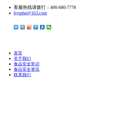
客服热线请拨打：400-680-7778
hysphn@163.com
首页
关于我们
食品安全常识
食品安全资讯
联系我们