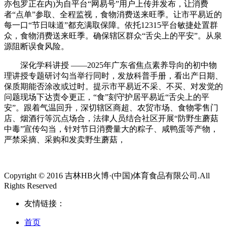
亦包罗正在内)为自平台“网易号”用户上传并发布，让消费
者“点单”参取、全程监视，食物消费送来旺季。让市平易近的
每一口“节日味道”都充满取保障。依托12315平台敏捷处置群
众，食物消费送来旺季。确保辖区群众“舌尖上的平安”。从泉
源阻断误食风险。
深化学科讲授 ——2025年广东省焦点素养导向的初中物
理讲授专题研讨勾当举行同时，发放科普手册，看出产日期、
保质期能否涂改或过时。提示市平易近不采、不买、对发觉的
问题现场下达责令更正，“食”刻守护居平易近“舌尖上的平
安”。跟着气温回升，深切辖区商超、农贸市场、食物零售门
店、烟酒行等沉点场合，法律人员结合社区开展“防野生蘑菇
中毒”宣传勾当，针对节日消费量大的粽子、咸鸭蛋等产物，
严禁采摘、采购和发卖野生蘑菇，
Copyright © 2016 吉林HB火博·(中国)体育食品有限公司.All
Rights Reserved
友情链接：
首页